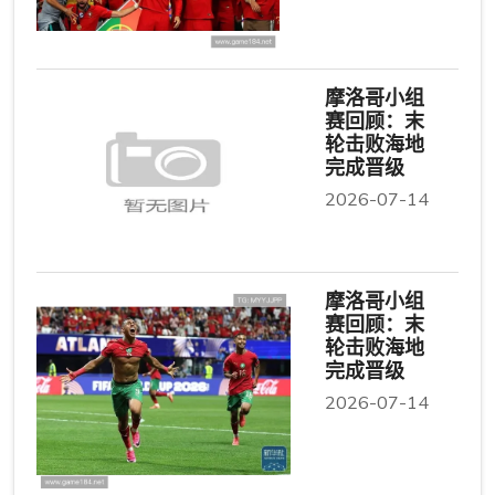
摩洛哥小组
赛回顾：末
轮击败海地
完成晋级
2026-07-14
摩洛哥小组
赛回顾：末
轮击败海地
完成晋级
2026-07-14