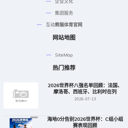
企业文化
集团服务
互动
熊猫体育官网
网站地图
SiteMap
热门推荐
2026世界杯八强名单回顾：法国、
摩洛哥、西班牙、比利时在列
2026-07-13
海地0分告别2026世界杯：C组小组
赛表现回顾