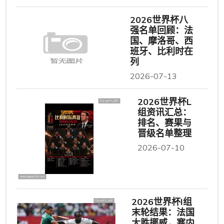
2026世界杯八
强名单回顾：法
国、摩洛哥、西
班牙、比利时在
列
2026-07-13
2026世界杯L
组资讯汇总：
排名、赛果与
晋级名单整理
2026-07-10
2026世界杯I组
末轮结果：法国
大胜挪威，塞内