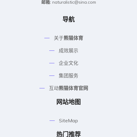
邮箱:
naturalistic@sina.com
导航
关于
熊猫体育
成效展示
企业文化
集团服务
互动
熊猫体育官网
网站地图
SiteMap
热门推荐