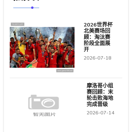
2026世界杯
北美赛场回
顾：淘汰赛
阶段全面展
开
2026-07-18
摩洛哥小组
赛回顾：末
轮击败海地
完成晋级
2026-07-14