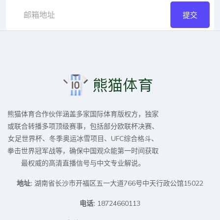
提交
熊猫体育合作伙伴涵盖多家国际体育版权方，独家
或联合转播多项顶级赛事，包括部分欧联杯决赛、
女足世界杯、冬季奥运冰雪项目、UFC综合格斗、
拳击世界冠军战等，确保中国观众能第一时间获取
最权威的高清直播信号与中文专业解说。
地址:
湖南省长沙市开福区五一大道766号中天行政公馆15022
电话:
18724660113