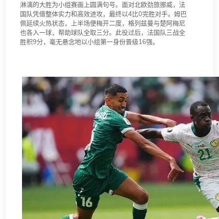
淋漓的大胜为小组赛画上圆满句号。面对北欧劲旅挪威，法
国队凭借整体实力和高效进攻，最终以4比0完胜对手。姆巴
佩延续火热状态，上半场便梅开二度，格列兹曼与楚阿梅尼
也各入一球，帮助球队全取三分。此役过后，法国队三战全
胜积9分，毫无悬念地以小组第一身份晋级16强。