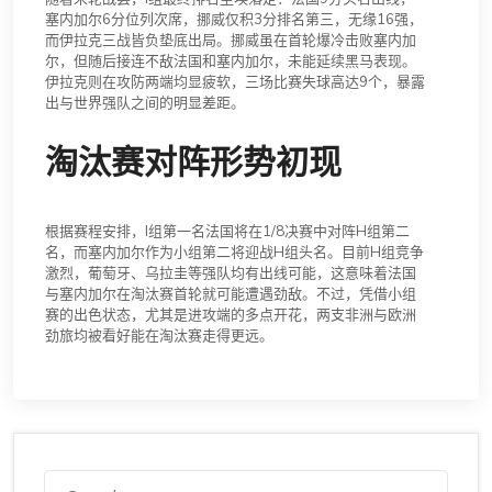
塞内加尔6分位列次席，挪威仅积3分排名第三，无缘16强，
而伊拉克三战皆负垫底出局。挪威虽在首轮爆冷击败塞内加
尔，但随后接连不敌法国和塞内加尔，未能延续黑马表现。
伊拉克则在攻防两端均显疲软，三场比赛失球高达9个，暴露
出与世界强队之间的明显差距。
淘汰赛对阵形势初现
根据赛程安排，I组第一名法国将在1/8决赛中对阵H组第二
名，而塞内加尔作为小组第二将迎战H组头名。目前H组竞争
激烈，葡萄牙、乌拉圭等强队均有出线可能，这意味着法国
与塞内加尔在淘汰赛首轮就可能遭遇劲敌。不过，凭借小组
赛的出色状态，尤其是进攻端的多点开花，两支非洲与欧洲
劲旅均被看好能在淘汰赛走得更远。