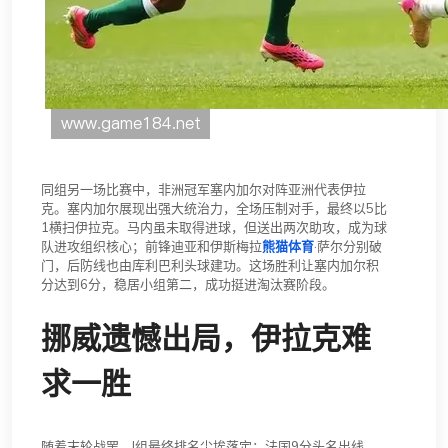
同组另一场比赛中，非洲冠军塞内加尔对阵亚洲代表伊拉
克。塞内加尔展现出强大统治力，全场压制对手，最终以5比
1横扫伊拉克。马内虽未取得进球，但送出两次助攻，成为球
队进攻组织核心；前锋迪亚和伊斯梅拉
熊猫体育
·萨尔分别破
门，后防线也由库利巴利头球建功。这场胜利让塞内加尔积
分达到6分，稳居小组第二，成功挺进淘汰赛阶段。
挪威遗憾出局，伊拉克难
求一胜
随着末轮战罢，I组最终排名尘埃落定：法国9分头名出线，