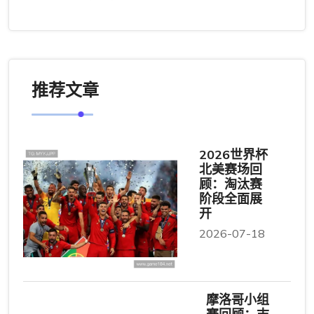
推荐文章
2026世界杯
北美赛场回
顾：淘汰赛
阶段全面展
开
2026-07-18
摩洛哥小组