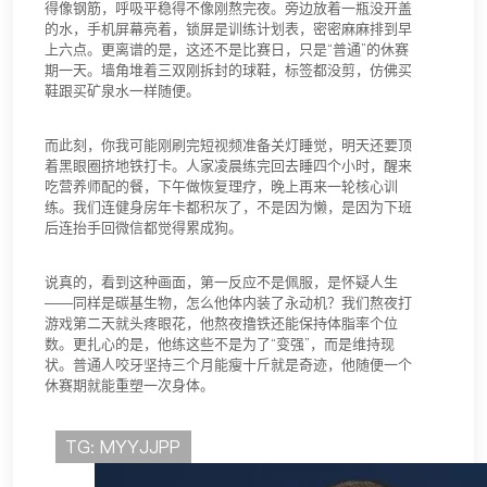
得像钢筋，呼吸平稳得不像刚熬完夜。旁边放着一瓶没开盖
的水，手机屏幕亮着，锁屏是训练计划表，密密麻麻排到早
上六点。更离谱的是，这还不是比赛日，只是“普通”的休赛
期一天。墙角堆着三双刚拆封的球鞋，标签都没剪，仿佛买
鞋跟买矿泉水一样随便。
而此刻，你我可能刚刷完短视频准备关灯睡觉，明天还要顶
着黑眼圈挤地铁打卡。人家凌晨练完回去睡四个小时，醒来
吃营养师配的餐，下午做恢复理疗，晚上再来一轮核心训
练。我们连健身房年卡都积灰了，不是因为懒，是因为下班
后连抬手回微信都觉得累成狗。
说真的，看到这种画面，第一反应不是佩服，是怀疑人生
——同样是碳基生物，怎么他体内装了永动机？我们熬夜打
游戏第二天就头疼眼花，他熬夜撸铁还能保持体脂率个位
数。更扎心的是，他练这些不是为了“变强”，而是维持现
状。普通人咬牙坚持三个月能瘦十斤就是奇迹，他随便一个
休赛期就能重塑一次身体。