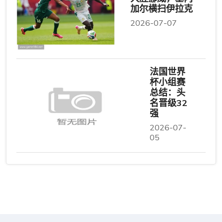
加尔横扫伊拉克
2026-07-07
法国世界
杯小组赛
总结：头
名晋级32
强
2026-07-
05