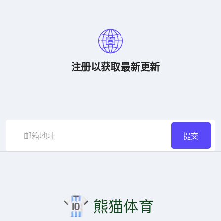
注册以获取最新更新
提交