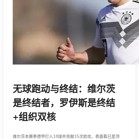
无球跑动与终结：维尔茨
是终结者，罗伊斯是终结
+组织双核
维尔茨本赛季德甲打入18球并贡献15次助攻，表面看已是顶