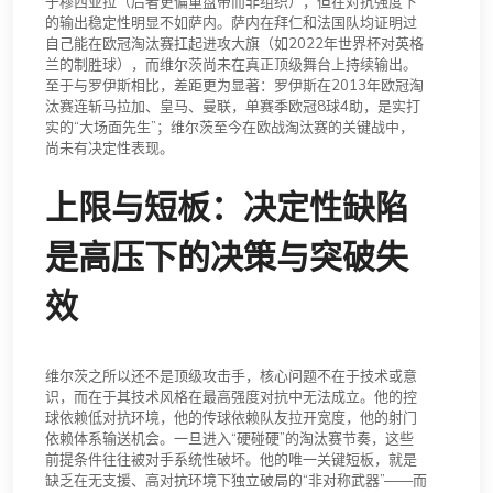
于穆西亚拉（后者更偏重盘带而非组织），但在对抗强度下
的输出稳定性明显不如萨内。萨内在拜仁和法国队均证明过
自己能在欧冠淘汰赛扛起进攻大旗（如2022年世界杯对英格
兰的制胜球），而维尔茨尚未在真正顶级舞台上持续输出。
至于与罗伊斯相比，差距更为显著：罗伊斯在2013年欧冠淘
汰赛连斩马拉加、皇马、曼联，单赛季欧冠8球4助，是实打
实的“大场面先生”；维尔茨至今在欧战淘汰赛的关键战中，
尚未有决定性表现。
上限与短板：决定性缺陷
是高压下的决策与突破失
效
维尔茨之所以还不是顶级攻击手，核心问题不在于技术或意
识，而在于其技术风格在最高强度对抗中无法成立。他的控
球依赖低对抗环境，他的传球依赖队友拉开宽度，他的射门
依赖体系输送机会。一旦进入“硬碰硬”的淘汰赛节奏，这些
前提条件往往被对手系统性破坏。他的唯一关键短板，就是
缺乏在无支援、高对抗环境下独立破局的“非对称武器”——而