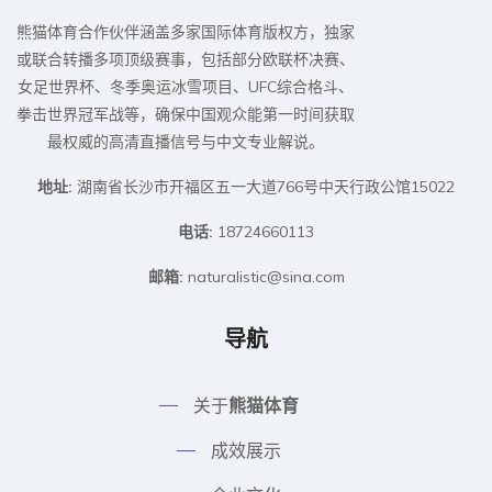
熊猫体育合作伙伴涵盖多家国际体育版权方，独家
或联合转播多项顶级赛事，包括部分欧联杯决赛、
女足世界杯、冬季奥运冰雪项目、UFC综合格斗、
拳击世界冠军战等，确保中国观众能第一时间获取
最权威的高清直播信号与中文专业解说。
地址:
湖南省长沙市开福区五一大道766号中天行政公馆15022
电话:
18724660113
邮箱:
naturalistic@sina.com
导航
关于
熊猫体育
成效展示