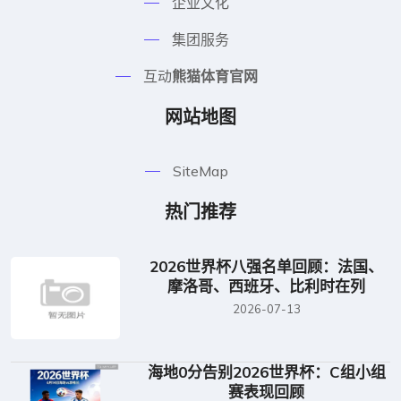
企业文化
集团服务
互动
熊猫体育官网
网站地图
SiteMap
热门推荐
2026世界杯八强名单回顾：法国、
摩洛哥、西班牙、比利时在列
2026-07-13
海地0分告别2026世界杯：C组小组
赛表现回顾