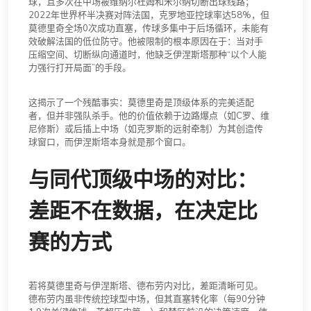
球，且多次在中场被维纳尔杜姆和米尔纳切断出球线路；
2022年世界杯半决赛对阵法国，克罗地亚控球率达58%，但
莫德里奇全场0次成功直塞，传球多集中于后场循环，未能有
效破解法国的低位防守。他被限制的根本原因在于：当对手
压缩空间、切断纵向通道时，他缺乏伊涅斯塔那种“以个人能
力强行打开局面”的手段。
这揭示了一个残酷事实：莫德里奇是顶级体系的完美适配
者，但并非强队杀手。他的价值依赖于边路爆点（如C罗、维
尼修斯）或后插上中场（如克罗斯的远射牵制）为其创造传
球窗口，而伊涅斯塔本身就是那个窗口。
与同代顶级中场的对比：
差距不在数据，在决定比
赛的方式
若将莫德里奇与伊涅斯塔、德布劳内对比，差距清晰可见。
德布劳内虽非传统控球型中场，但其直塞转化率（每90分钟