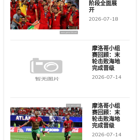
阶段全面展
开
2026-07-18
摩洛哥小组
赛回顾：末
轮击败海地
完成晋级
2026-07-14
摩洛哥小组
赛回顾：末
轮击败海地
完成晋级
2026-07-14