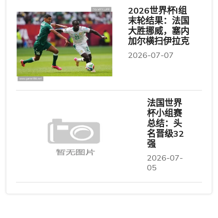
2026世界杯I组
末轮结果：法国
大胜挪威，塞内
加尔横扫伊拉克
2026-07-07
法国世界
杯小组赛
总结：头
名晋级32
强
2026-07-
05