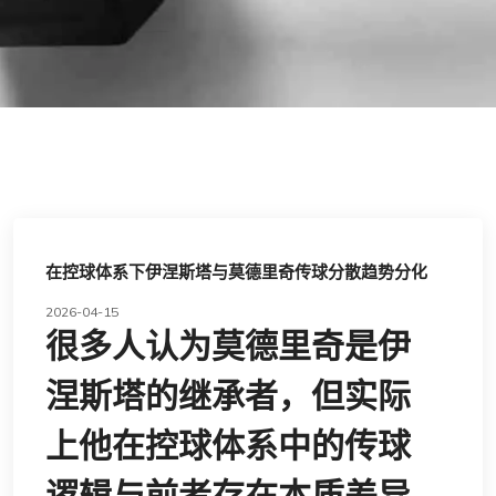
在控球体系下伊涅斯塔与莫德里奇传球分散趋势分化
2026-04-15
很多人认为莫德里奇是伊
涅斯塔的继承者，但实际
上他在控球体系中的传球
逻辑与前者存在本质差异