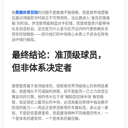
他
熊猫体育官网
的问题不是数据不够亮眼，而是其传球逻辑
在面对顶级防守时缺乏不可预测性。当比赛进入“谁先犯错谁
输”的阶段，伊涅斯塔能制造对手犯错，而莫德里奇只能等待
队友创造机会。这也是为什么皇马在齐达内时代更依赖反击
而非控球致胜——因为他们的中场核心本质上不适合在阵地
战中强行破局。
最终结论：准顶级球员，
但非体系决定者
莫德里奇属于准顶级球员，但距离世界顶级核心仍有明显差
距。他是强队不可或缺的拼图，却不是能凭一己之力改变比
赛走向的引擎。他的伟大在于将“辅助型控球中场”做到极
致，但足球史上最顶尖的中场，必须具备在绝境中独自撕开
防线的能力——而这正是伊涅斯塔的专属标签。承认这一差
距，不是贬低莫德里奇，而是厘清两种不同维度的伟大：一
个是体系的建筑师，一个是体系的最优解。