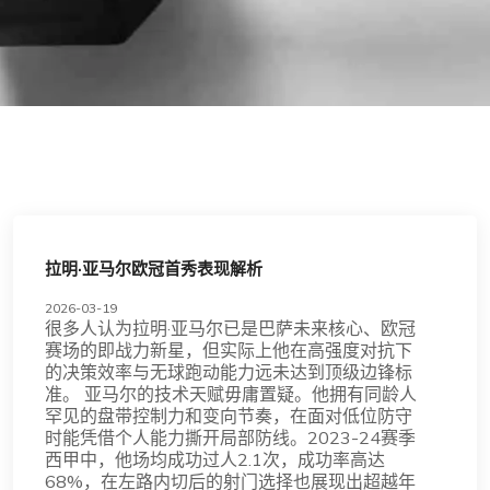
拉明·亚马尔欧冠首秀表现解析
2026-03-19
很多人认为拉明·亚马尔已是巴萨未来核心、欧冠
赛场的即战力新星，但实际上他在高强度对抗下
的决策效率与无球跑动能力远未达到顶级边锋标
准。 亚马尔的技术天赋毋庸置疑。他拥有同龄人
罕见的盘带控制力和变向节奏，在面对低位防守
时能凭借个人能力撕开局部防线。2023-24赛季
西甲中，他场均成功过人2.1次，成功率高达
68%，在左路内切后的射门选择也展现出超越年