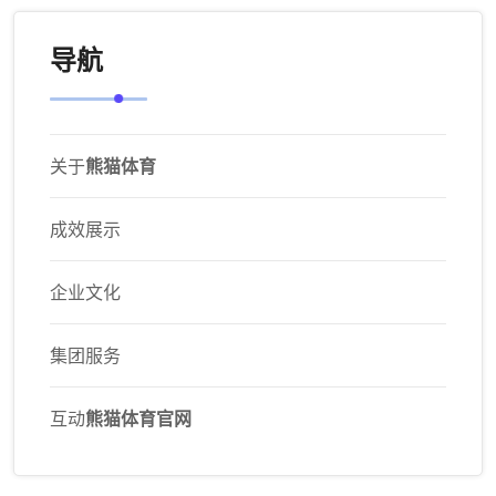
导航
关于
熊猫体育
成效展示
企业文化
集团服务
互动
熊猫体育官网