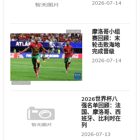
2026-07-14
摩洛哥小组
赛回顾：末
轮击败海地
完成晋级
2026-07-14
2026世界杯八
强名单回顾：法
国、摩洛哥、西
班牙、比利时在
列
2026-07-13