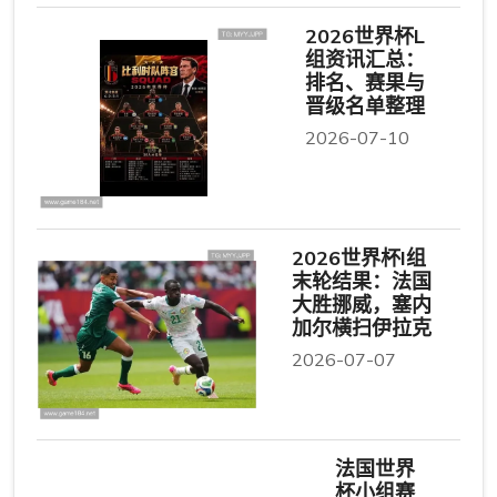
2026世界杯L
组资讯汇总：
排名、赛果与
晋级名单整理
2026-07-10
2026世界杯I组
末轮结果：法国
大胜挪威，塞内
加尔横扫伊拉克
2026-07-07
法国世界
杯小组赛