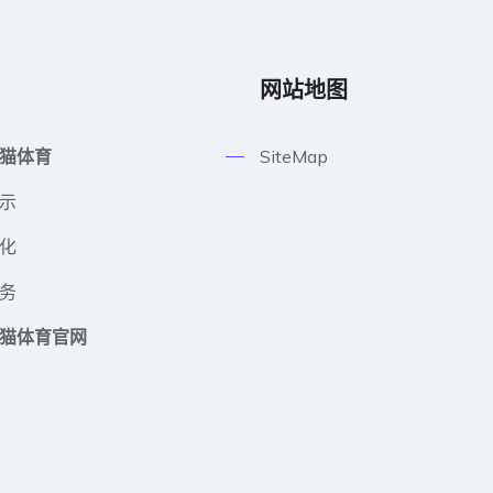
网站地图
猫体育
SiteMap
示
化
务
猫体育官网