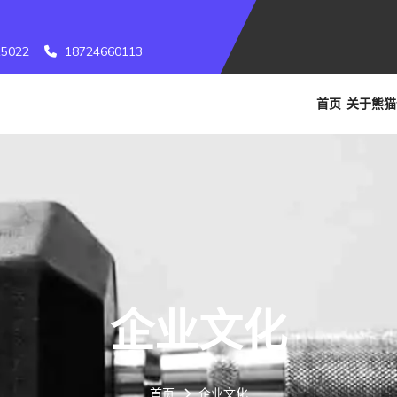
022
18724660113
首页
关于
熊猫
企业文化
首页
企业文化