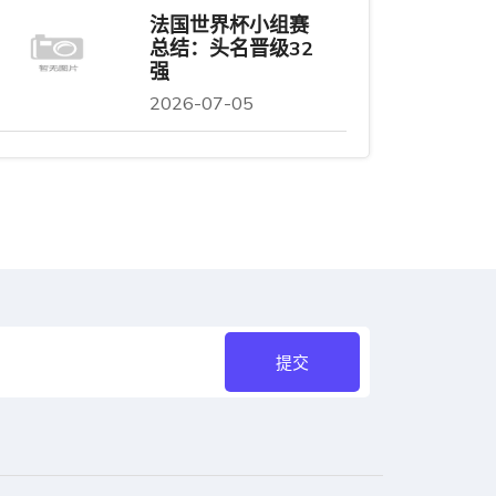
法国世界杯小组赛
总结：头名晋级32
强
2026-07-05
提交