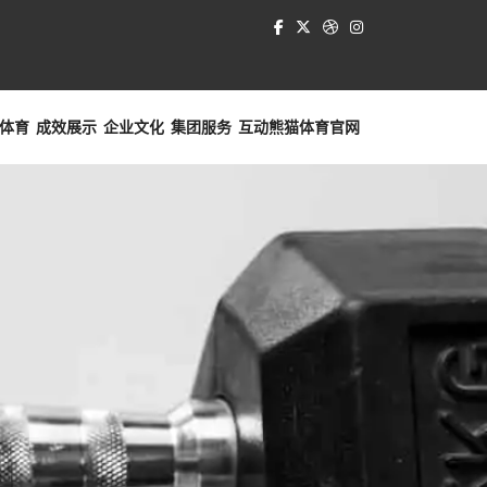
体育
成效展示
企业文化
集团服务
互动
熊猫体育官网