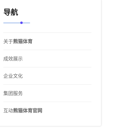
导航
关于
熊猫体育
成效展示
企业文化
集团服务
互动
熊猫体育官网