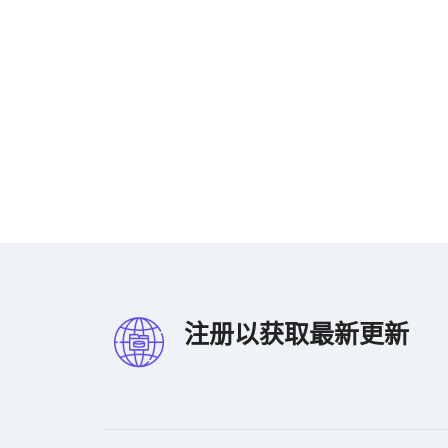
注册以获取最新更新