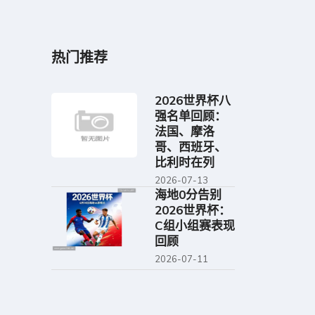
热门推荐
2026世界杯八
强名单回顾：
法国、摩洛
哥、西班牙、
比利时在列
2026-07-13
海地0分告别
2026世界杯：
C组小组赛表现
回顾
2026-07-11