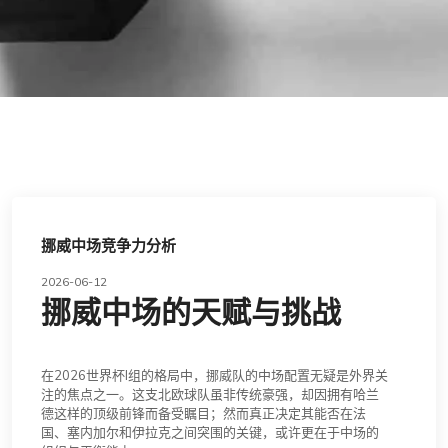
挪威中场竞争力分析
2026-06-12
挪威中场的天赋与挑战
在2026世界杯I组的格局中，挪威队的中场配置无疑是外界关
注的焦点之一。这支北欧球队虽非传统豪强，却因拥有哈兰
德这样的顶级前锋而备受瞩目；然而真正决定其能否在法
国、塞内加尔和伊拉克之间突围的关键，或许更在于中场的