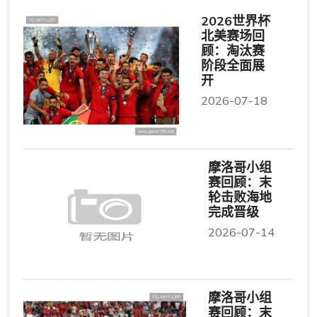
2026世界杯
北美赛场回
顾：淘汰赛
阶段全面展
开
2026-07-18
摩洛哥小组
赛回顾：末
轮击败海地
完成晋级
2026-07-14
摩洛哥小组
赛回顾：末