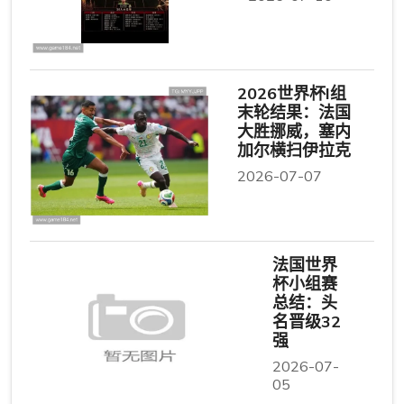
2026世界杯I组
末轮结果：法国
大胜挪威，塞内
加尔横扫伊拉克
2026-07-07
法国世界
杯小组赛
总结：头
名晋级32
强
2026-07-
05