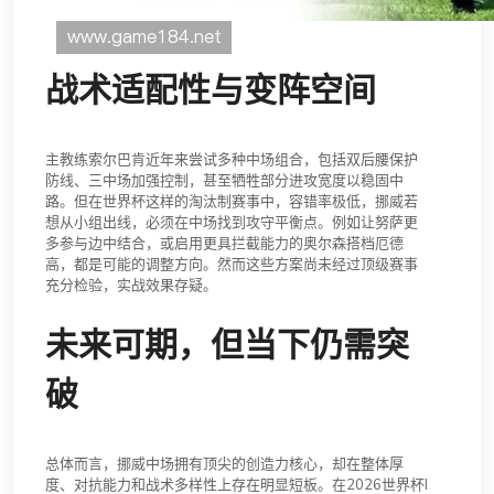
战术适配性与变阵空间
主教练索尔巴肯近年来尝试多种中场组合，包括双后腰保护
防线、三中场加强控制，甚至牺牲部分进攻宽度以稳固中
路。但在世界杯这样的淘汰制赛事中，容错率极低，挪威若
想从小组出线，必须在中场找到攻守平衡点。例如让努萨更
多参与边中结合，或启用更具拦截能力的奥尔森搭档厄德
高，都是可能的调整方向。然而这些方案尚未经过顶级赛事
充分检验，实战效果存疑。
未来可期，但当下仍需突
破
总体而言，挪威中场拥有顶尖的创造力核心，却在整体厚
度、对抗能力和战术多样性上存在明显短板。在2026世界杯I