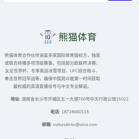
熊猫体育合作伙伴涵盖多家国际体育版权方，独家
或联合转播多项顶级赛事，包括部分欧联杯决赛、
女足世界杯、冬季奥运冰雪项目、UFC综合格斗、
拳击世界冠军战等，确保中国观众能第一时间获取
最权威的高清直播信号与中文专业解说。
地址:
湖南省长沙市开福区五一大道766号中天行政公馆15022
电话:
18724660113
邮箱:
naturalistic@sina.com