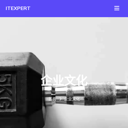
企业文化
首页
企业文化