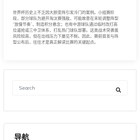
世界杯历史上不乏因大胆变阵引发冷门的案例。小组赛阶
段，部分球队为避开淘汰赛强敌，可能故意在末轮调整阵型
“放慢节奏”，制造积分悬念；也有中游球队通过临时改打高
位逼抢或三中卫体系，打乱热门球队部署。这类战术突袭虽
风险较高，但在出线压力下屡见不鲜。因此，赛前首发与阵
型公布后，往往才是真正解读比赛的关键起点。
导航