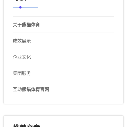
关于
熊猫体育
成效展示
企业文化
集团服务
互动
熊猫体育官网