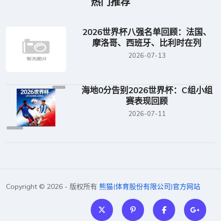
热门推荐
2026世界杯八强名单回顾：法国、
摩洛哥、西班牙、比利时在列
2026-07-13
海地0分告别2026世界杯：C组小组
赛表现回顾
2026-07-11
Copyright © 2026 - 版权所有
熊猫(体育股份有限公司)官方网站