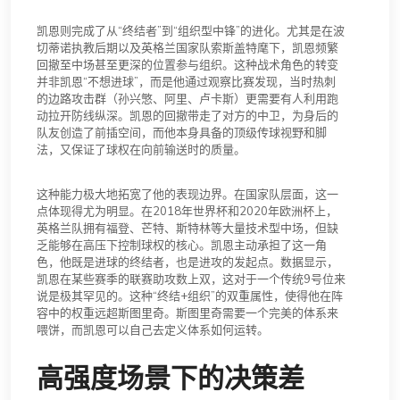
凯恩则完成了从“终结者”到“组织型中锋”的进化。尤其是在波
切蒂诺执教后期以及英格兰国家队索斯盖特麾下，凯恩频繁
回撤至中场甚至更深的位置参与组织。这种战术角色的转变
并非凯恩“不想进球”，而是他通过观察比赛发现，当时热刺
的边路攻击群（孙兴慜、阿里、卢卡斯）更需要有人利用跑
动拉开防线纵深。凯恩的回撤带走了对方的中卫，为身后的
队友创造了前插空间，而他本身具备的顶级传球视野和脚
法，又保证了球权在向前输送时的质量。
这种能力极大地拓宽了他的表现边界。在国家队层面，这一
点体现得尤为明显。在2018年世界杯和2020年欧洲杯上，
英格兰队拥有福登、芒特、斯特林等大量技术型中场，但缺
乏能够在高压下控制球权的核心。凯恩主动承担了这一角
色，他既是进球的终结者，也是进攻的发起点。数据显示，
凯恩在某些赛季的联赛助攻数上双，这对于一个传统9号位来
说是极其罕见的。这种“终结+组织”的双重属性，使得他在阵
容中的权重远超斯图里奇。斯图里奇需要一个完美的体系来
喂饼，而凯恩可以自己去定义体系如何运转。
高强度场景下的决策差