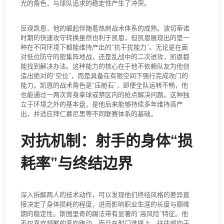
光的角色，与球队追求的稳定性产生了冲突。
反观凯恩，他的崛起伴随着热刺战术体系的成熟。波切蒂诺
时期的快速攻守转换虽然也利于凯恩，但凯恩展现出的是一
种在不同环境下都能维持产出的“抗干扰能力”。无论是在面
对低位防守的密集阵地战，还是乱战中的二次进攻，凯恩都
能找到解决办法。这种能力的核心在于他不依赖队友为他创
造出绝对的“空位”，而是具备在有限空间下强行完成攻门的
能力。凯恩的战术角色是“压舱石”，即便全队运转不畅，他
也能通过一两次背身拿球或禁区内的抢点解决问题。这种独
立于环境之外的基本盘，是他后来能够持续多年维持高产
出，并适应拜仁慕尼黑等不同联赛体系的基础。
对抗机制：射手的身体“损
耗率”与终结边界
深入拆解两人的技术动作，可以发现他们终结风格的差异直
接决定了身体损耗的程度，进而影响职业生涯的长度与巅峰
期的稳定性。斯图里奇的踢法带有显著的“高风险”特征。他
不仅喜欢频繁的变向跑动，而且在射门选择上，往往倾向于