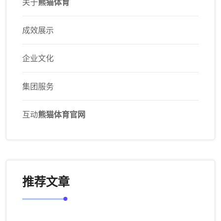
关于
熊猫体育
成效展示
企业文化
集团服务
互动
熊猫体育官网
推荐文章