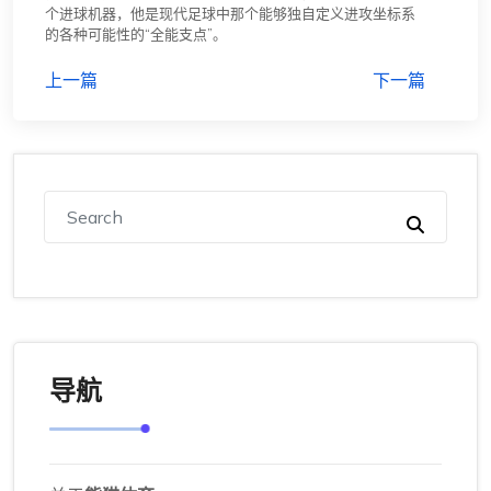
个进球机器，他是现代足球中那个能够独自定义进攻坐标系
的各种可能性的“全能支点”。
上一篇
下一篇
导航