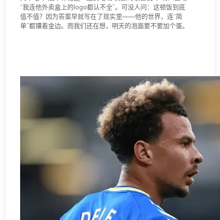
“我连他外卖盒上的logo都认不全”。可没人问：这顿饭到底
值不值？因为答案早就写在了现实里——他的世界，连“简
单”都镶着金边。而我们还在想，明天的泡面要不要加个蛋。