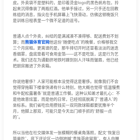
皮。外卖袋不是塑料的，是印着烫金logo的黑色帆布包，拎
起来沉得像装了两瓶红酒。他单手接过，另一只手还在回教
练组的消息，指尖在手机屏幕上飞快滑动，仿佛这顿晚饭只
是训练日程表里一个微不足道的逗号。
普通人点个外卖，纠结的是满减凑不凑得够、配送费划不划
算；而
熊猫体育官网
他这份“随便吃点”的晚餐，价格够我交
三个月房租。更离谱的是，那牛排切开时还冒着淡淡的迷迭
香烟雾，盘底垫着可食用金箔——这不是吃饭，这是行为艺
术。我们还在为通勤挤地铁时蹭到别人汗味而皱眉，他已经
把厨房搬进了外卖箱。
你说他奢侈？人家可能根本没觉得这是奢侈。就像我们不会
觉得穿拖鞋下楼拿快递有什么特别，他大概也觉得“低温慢煮
和牛配松露薯条”就是普通工作餐。这种认知差才最扎心：不
是他故意炫富，而是他的日常，已经彻底脱离了“普通人”的
坐标系。我们省吃俭用攒钱买一双同款球鞋都要犹豫半个
月，他脚上那双，可能只是今天出门顺手抓的“舒服一点
的”。
所以当他在社交媒体发一张模糊的餐桌角落照，配文“恢复日
简单吃”，底下评论区一边倒地喊“贵族哥收留我”，有人自嘲