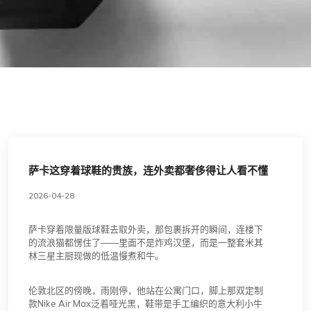
萨卡这穿着球鞋的贵族，连外卖都奢侈得让人看不懂
2026-04-28
萨卡穿着限量版球鞋去取外卖，那包裹拆开的瞬间，连楼下
的流浪猫都愣住了——里面不是炸鸡汉堡，而是一整套米其
林三星主厨现做的低温慢煮和牛。
伦敦北区的傍晚，雨刚停，他站在公寓门口，脚上那双定制
款Nike Air Max泛着哑光黑，鞋带是手工编织的意大利小牛