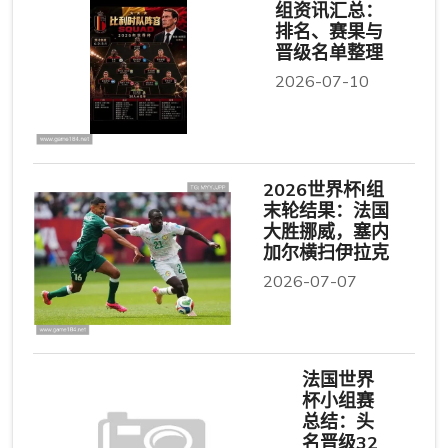
组资讯汇总：
排名、赛果与
晋级名单整理
2026-07-10
2026世界杯I组
末轮结果：法国
大胜挪威，塞内
加尔横扫伊拉克
2026-07-07
法国世界
杯小组赛
总结：头
名晋级32