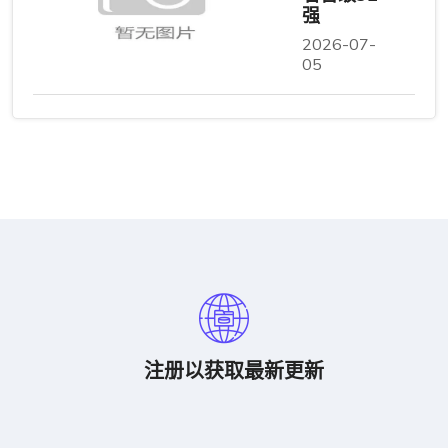
强
2026-07-
05
注册以获取最新更新