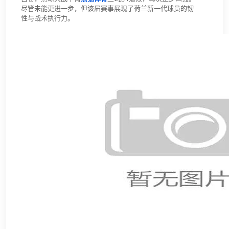
尽管未能更进一步，但该届赛事展现了荷兰新一代球员的韧
性与战术执行力。