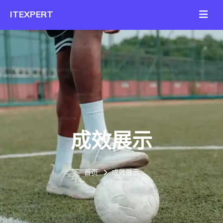
成效展示
首页
成效展示