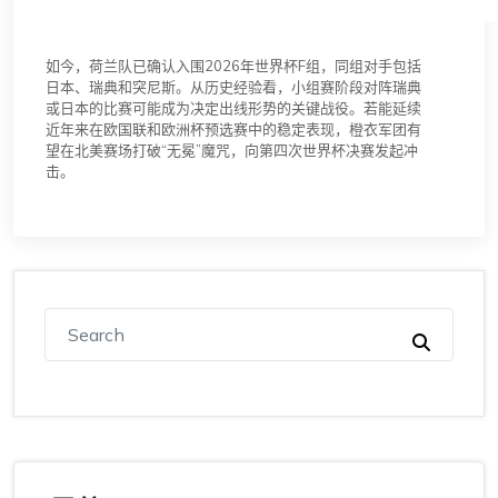
如今，荷兰队已确认入围2026年世界杯F组，同组对手包括
日本、瑞典和突尼斯。从历史经验看，小组赛阶段对阵瑞典
或日本的比赛可能成为决定出线形势的关键战役。若能延续
近年来在欧国联和欧洲杯预选赛中的稳定表现，橙衣军团有
望在北美赛场打破“无冕”魔咒，向第四次世界杯决赛发起冲
击。