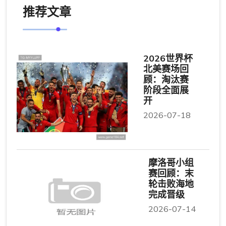
推荐文章
2026世界杯
北美赛场回
顾：淘汰赛
阶段全面展
开
2026-07-18
摩洛哥小组
赛回顾：末
轮击败海地
完成晋级
2026-07-14