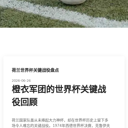
荷兰世界杯关键战役盘点
2026-06-26
橙衣军团的世界杯关键战
役回顾
荷兰国家队虽从未捧起大力神杯，却在世界杯历史上留下多
场令人难忘的关键战役。1974年西德世界杯决赛，克鲁伊夫