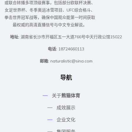
或联合转播多项顶级赛事，包括部分欧联杯决赛、
女足世界杯、冬季奥运冰雪项目、UFC综合格斗、
拳击世界冠军战等，确保中国观众能第一时间获取
最权威的高清直播信号与中文专业解说。
地址:
湖南省长沙市开福区五一大道766号中天行政公馆15022
电话:
18724660113
邮箱:
naturalistic@sina.com
导航
关于
熊猫体育
成效展示
企业文化
集团服务