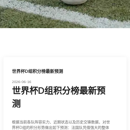
世界杯D组积分榜最新预测
2026-06-16
世界杯D组积分榜最新预
测
根据当前各队阵容实力、近期状态以及历史交锋数据，对世
界杯D组的积分形势做出如下预测：法国队凭借强大的整体