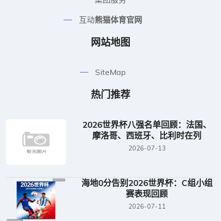
互动
熊猫体育官网
网站地图
SiteMap
热门推荐
2026世界杯八强名单回顾：法国、
摩洛哥、西班牙、比利时在列
2026-07-13
海地0分告别2026世界杯：C组小组
赛表现回顾
2026-07-11