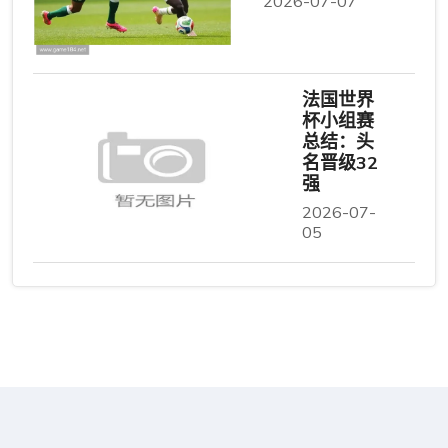
2026-07-07
法国世界
杯小组赛
总结：头
名晋级32
强
2026-07-
05