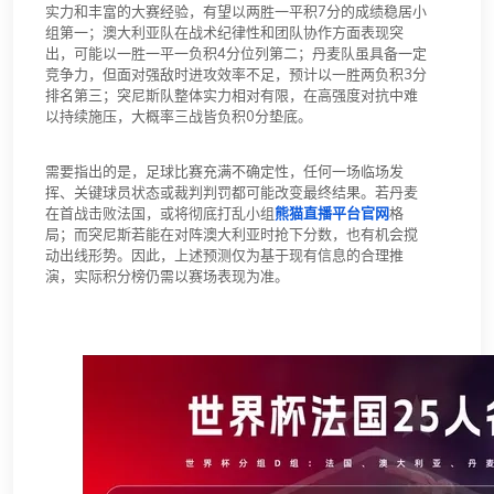
实力和丰富的大赛经验，有望以两胜一平积7分的成绩稳居小
组第一；澳大利亚队在战术纪律性和团队协作方面表现突
出，可能以一胜一平一负积4分位列第二；丹麦队虽具备一定
竞争力，但面对强敌时进攻效率不足，预计以一胜两负积3分
排名第三；突尼斯队整体实力相对有限，在高强度对抗中难
以持续施压，大概率三战皆负积0分垫底。
需要指出的是，足球比赛充满不确定性，任何一场临场发
挥、关键球员状态或裁判判罚都可能改变最终结果。若丹麦
在首战击败法国，或将彻底打乱小组
熊猫直播平台官网
格
局；而突尼斯若能在对阵澳大利亚时抢下分数，也有机会搅
动出线形势。因此，上述预测仅为基于现有信息的合理推
演，实际积分榜仍需以赛场表现为准。