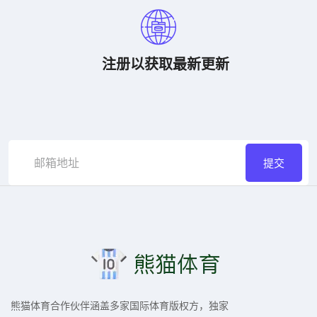
注册以获取最新更新
提交
熊猫体育合作伙伴涵盖多家国际体育版权方，独家