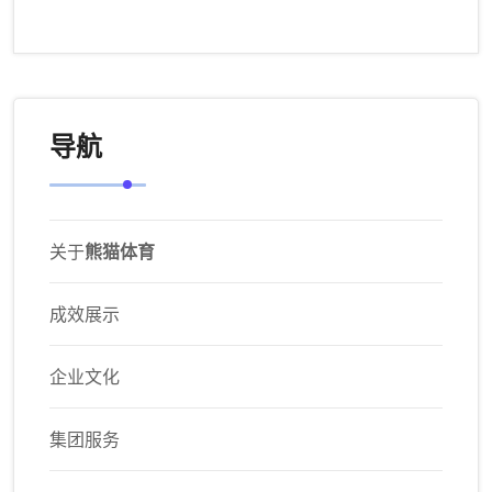
导航
关于
熊猫体育
成效展示
企业文化
集团服务