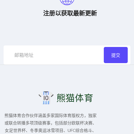
注册以获取最新更新
提交
熊猫体育合作伙伴涵盖多家国际体育版权方，独家
或联合转播多项顶级赛事，包括部分欧联杯决赛、
女足世界杯、冬季奥运冰雪项目、UFC综合格斗、