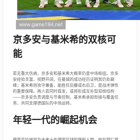
京多安与基米希的双核可
能
若无重大伤病，京多安和基米希大概率仍是中场枢纽。京多
安经验丰富、视野开阔，在曼城的成功经历证明其仍处巅
峰；基米希则攻守兼备，能胜任后腰或右后卫，是战术弹性
的重要保障。两人若同时首发，或将形成互补型双核结构
——京多安负责调度与节奏控制，基米希承担衔接与覆盖任
务，共同支撑德国队的中场运转。
年轻一代的崛起机会
穆西亚拉被视为未来十年德国足球的旗帜人物。他在拜仁展