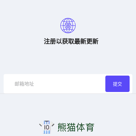
注册以获取最新更新
提交