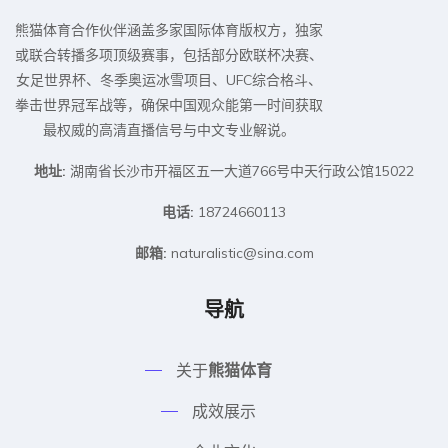
熊猫体育合作伙伴涵盖多家国际体育版权方，独家
或联合转播多项顶级赛事，包括部分欧联杯决赛、
女足世界杯、冬季奥运冰雪项目、UFC综合格斗、
拳击世界冠军战等，确保中国观众能第一时间获取
最权威的高清直播信号与中文专业解说。
地址:
湖南省长沙市开福区五一大道766号中天行政公馆15022
电话:
18724660113
邮箱:
naturalistic@sina.com
导航
关于
熊猫体育
成效展示