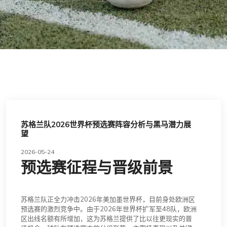
苏格兰队2026世界杯预选赛阵容分析与黑马潜力展
望
2026-05-24
预选赛征程与晋级前景
苏格兰队正全力冲击2026年美加墨世界杯，目前身处欧洲区
预选赛的激烈竞争中。由于2026年世界杯扩军至48队，欧洲
区出线名额有所增加，这为苏格兰提供了比以往更现实的晋