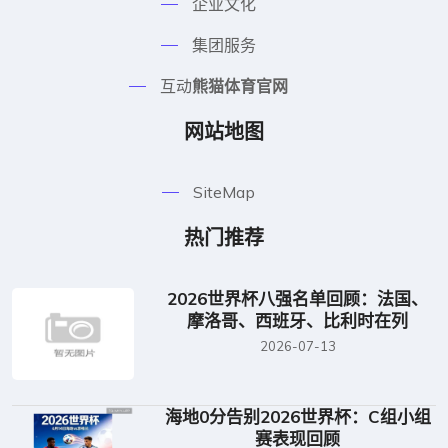
企业文化
集团服务
互动
熊猫体育官网
网站地图
SiteMap
热门推荐
2026世界杯八强名单回顾：法国、
摩洛哥、西班牙、比利时在列
2026-07-13
海地0分告别2026世界杯：C组小组
赛表现回顾