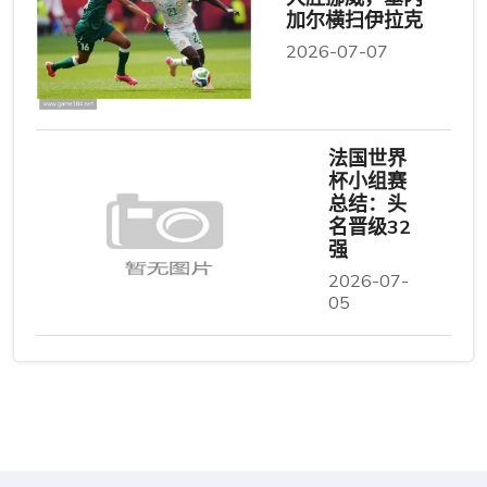
加尔横扫伊拉克
2026-07-07
法国世界
杯小组赛
总结：头
名晋级32
强
2026-07-
05